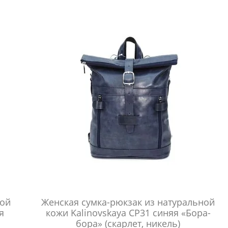
ной
Женская сумка-рюкзак из натуральной
я
кожи Kalinovskaya СР31 синяя «Бора-
бора» (скарлет, никель)