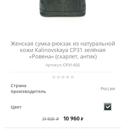
Женская сумка-рюкзак из натуральной
кожи Kalinovskaya СР31 зелёная
«Ровена» (скарлет, антик)
Артикул:
СР31-632
Страна
Россия
производитель
Цвет
10 960
₽
21 920
₽