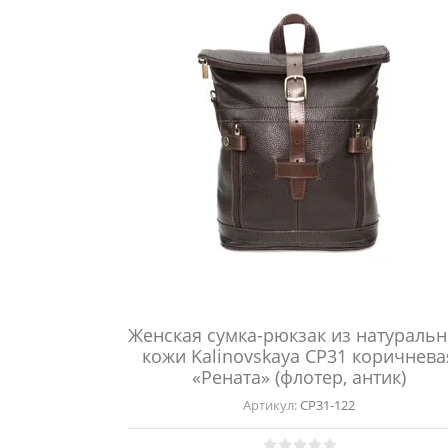
Женская сумка-рюкзак из натураль
кожи Kalinovskaya СР31 коричнева
«Рената» (флотер, антик)
Артикул:
СР31-122