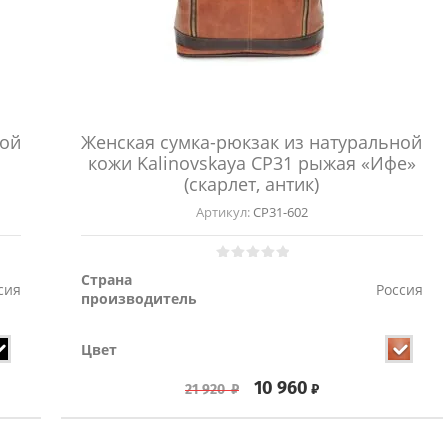
ной
Женская сумка-рюкзак из натуральной
кожи Kalinovskaya СР31 рыжая «Ифе»
(скарлет, антик)
Артикул:
СР31-602
Страна
сия
Россия
производитель
Цвет
10 960
₽
21 920
₽