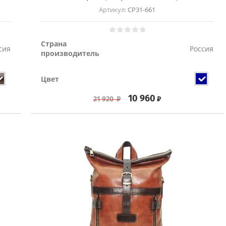
Артикул:
СР31-661
Страна
сия
Россия
производитель
Цвет
10 960
₽
21 920
₽