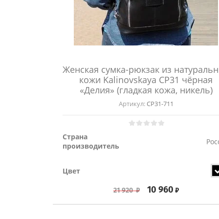
Женская сумка-рюкзак из натураль
кожи Kalinovskaya СР31 чёрная
«Делия» (гладкая кожа, никель)
Артикул:
СР31-711
Страна
Рос
производитель
Цвет
10 960
₽
21 920
₽