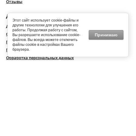
Отзывы
Доставка и оплата
Этот сайт использует cookie-файлы и
другие технологии для улучшения его
Доставка и оплата
работы. Продолжая работу с сайтом,
Обратная связь
Принимаю
Вы разрешаете использование cookie-
файлов. Вы всегда можете отключить
Публичная оферта
файлы cookie в настройках Вашего
Политика конфиденциальности
браузера.
Обработка персональных данных
Россия, г. Санкт-Петербург, Промышленная ул., д.19
ПН – ПТ: 10:00 – 20:00
+7 (963) 316-65-51
Обратная связь
Способы оплаты