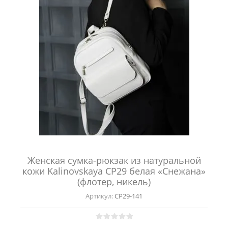
Женская сумка-рюкзак из натуральной
кожи Kalinovskaya СР29 белая «Снежана»
(флотер, никель)
Артикул:
СР29-141