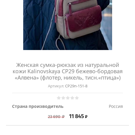
Женская сумка-рюкзак из натуральной
кожи Kalinovskaya СР29 бежево-бордовая
«Алвена» (флотер, никель, тисн.«птица»)
Артикул:
СР29п-151-8
Страна производитель
Россия
11 845
₽
23 690
₽