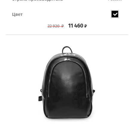
Цвет
11 460
₽
22 920
₽