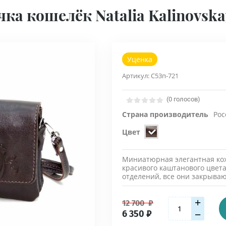
ка кошелёк Natalia Kalinovsk
Уценка
Артикул:
С53п-721
(0 голосов)
Страна производитель
Рос
Цвет
Миниатюрная элегантная кож
красивого каштанового цвета
отделений, все они закрыва
+
12 700
₽
6 350
₽
−