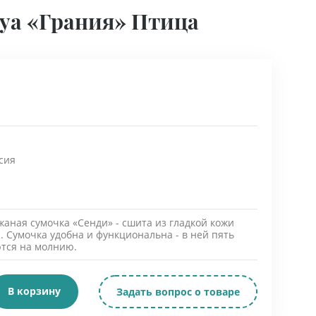
aya «Грания» Птица
сия
аная сумочка «Сенди» - сшита из гладкой кожи
. Сумочка удобна и функциональна - в ней пять
ются на молнию.
В корзину
Задать вопрос о товаре