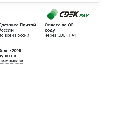
Доставка Почтой
Оплата по QR
России
коду
по всей России
через CDEK PAY
Более 2000
пунктов
самовывоза