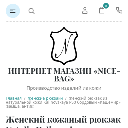
0
ИНТЕРНЕТ МАГАЗИН «NICE-
BAG»
Производство изделий из кожи
Главная
  /  
Женские рюкзаки
  /  Женский рюкзак из 
натуральной кожи Kalinovskaya Р50 бордовый «Кашемир» 
(замша, антик)
Женский кожаный рюкзак