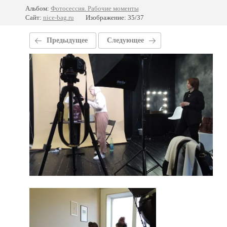
Альбом:
Фотосессия. Рабочие моменты
Сайт:
nice-bag.ru
Изображение: 35/37
Предыдущее
Следующее